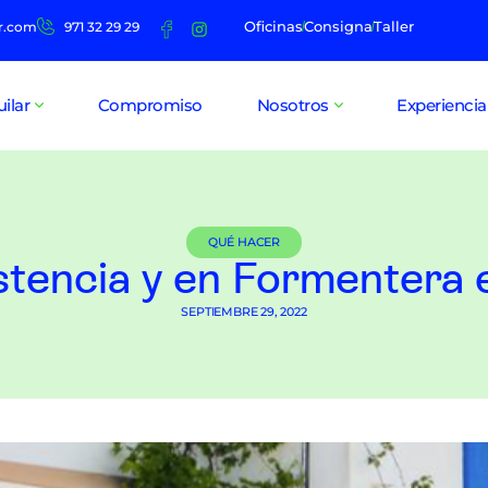
Oficinas
Consigna
Taller
r.com
971 32 29 29
uilar
Compromiso
Nosotros
Experiencia
QUÉ HACER
stencia y en Formentera e
SEPTIEMBRE 29, 2022