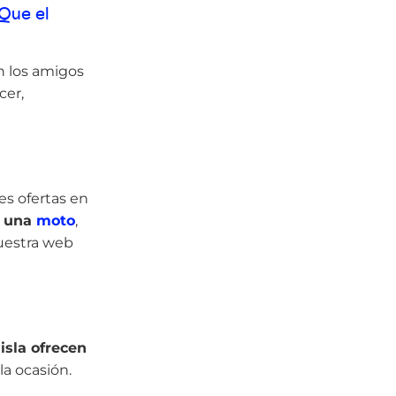
Que el
on los amigos
cer,
es ofertas en
 una
moto
,
uestra web
isla ofrecen
a ocasión.