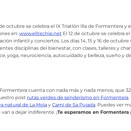
e octubre se celebra el IX Triatlón Illa de Formentera y e
iones en:
www.elitechip.net
El 12 de octubre se celebra el 
ción infantil y conciertos. Los días 14, 15 y 16 de octubre
entes disciplinas del bienestar, con clases, talleres y cha
ce,
yoga, neurociencia, autocuidado y belleza, sueño y d
. Formentera cuenta con nada más y nada menos, que 32
nuestro post
rutas verdes de senderismo en Formentera
.
va natural de La Mola
y
Camí de Sa Pujada
. Puedes ver m
van a dejar indiferente. ¡
Te esperamos en Formentera