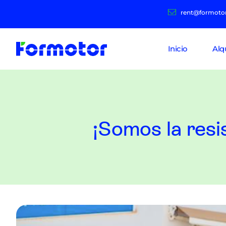
rent@formoto
Inicio
Alq
¡Somos la resi