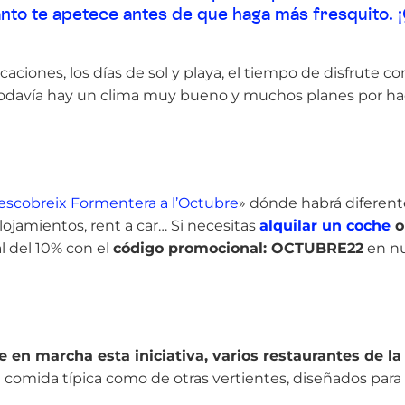
to te apetece antes de que haga más fresquito. ¡
aciones, los días de sol y playa, el tiempo de disfrute c
as. Todavía hay un clima muy bueno y muchos planes por ha
escobreix Formentera a l’Octubre
» dónde habrá diferent
lojamientos, rent a car… Si necesitas
alquilar un coche
o
l del 10% con el
código promocional: OCTUBRE22
en n
en marcha esta iniciativa, varios restaurantes de la 
comida típica como de otras vertientes, diseñados para l