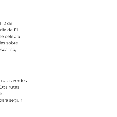
l 12 de
día de El
 se celebra
rlas sobre
escanso,
 rutas verdes
 Dos rutas
ás
para seguir