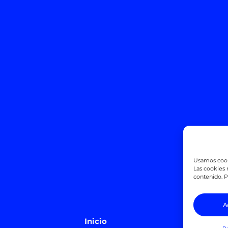
Usamos cooki
Las cookies n
contenido. P
A
Inicio
Alq