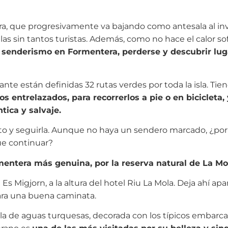
ra, que progresivamente va bajando como antesala al invi
s sin tantos turistas. Además, como no hace el calor s
senderismo en Formentera, perderse y descubrir lug
itante están definidas 32 rutas verdes por toda la isla. Tie
s entrelazados, para recorrerlos a pie o en bicicleta,
ica y salvaje.
reto y seguirla. Aunque no haya un sendero marcado, ¿po
ue continuar?
mentera más genuina, por la reserva natural de La Mo
s Migjorn, a la altura del hotel Riu La Mola. Deja ahí apa
ara una buena caminata.
ala de aguas turquesas, decorada con los típicos embarca