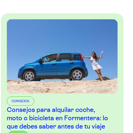
CONSEJOS
Consejos para alquilar coche,
moto o bicicleta en Formentera: lo
que debes saber antes de tu viaje