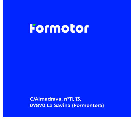
C/Almadrava, nº11, 13,
07870 La Savina (Formentera)
rent@formotor.com
Oficina (La Savina): (+34) 971 32 29 29