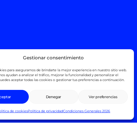
Gestionar consentimiento
es para asegurarnos de brindarte la mejor experiencia en nuestro sitio web.
os ayudan a analizar el tráfico, mejorar la funcionalidad y personalizar el
uedes aceptar todas las cookies o gestionar tus preferencias a continuación.
ceptar
Denegar
Ver preferencias
uilar coche
Nosotros
olítica de cookies
Política de privacidad
Condiciones Generales 2026
uilar eléctrico
Compromiso
uiler moto
Faqs