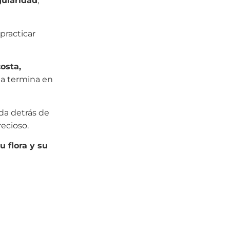
gularidad
,
practicar
osta,
sta termina en
da detrás de
ecioso.
u flora y su