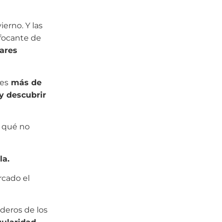
erno. Y las
ofocante de
ares
nes
más de
 y descubrir
r qué no
la.
rcado el
deros de los