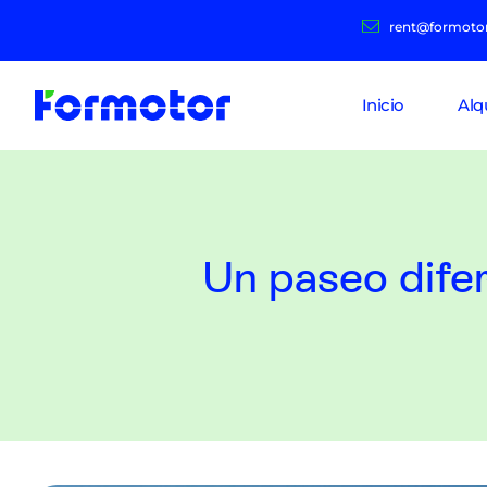
rent@formoto
Inicio
Alq
Un paseo dife