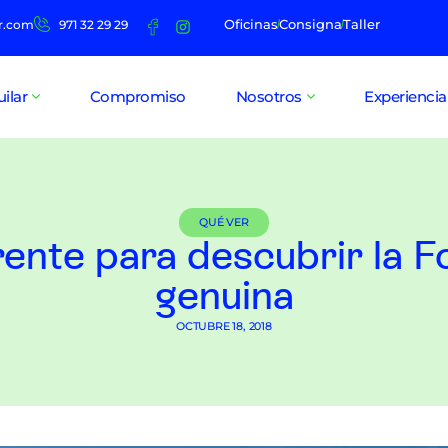
Oficinas
Consigna
Taller
r.com
971 32 29 29
uilar
Compromiso
Nosotros
Experiencia
QUÉ VER
rente para descubrir la 
genuina
OCTUBRE 18, 2018