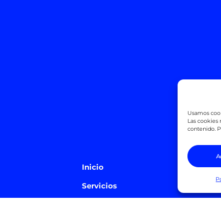
Usamos cooki
Las cookies n
contenido. P
A
Inicio
Alq
P
Servicios
Alq
Oficinas
Alq