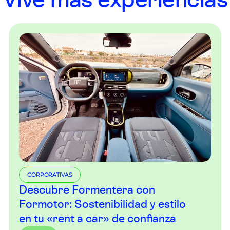
Vive más experiencias
CORPORATIVAS
Descubre Formentera con
Formotor: Sostenibilidad y estilo
en tu «rent a car» de confianza