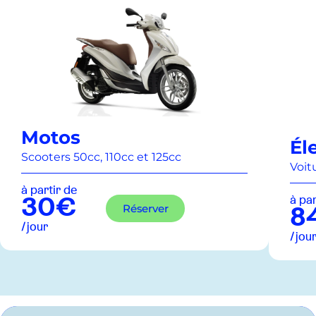
Motos
Él
Scooters 50cc, 110cc et 125cc
Voit
à partir de
à par
30€
Réserver
8
/jour
/jou