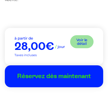
à partir de
Voir le
28,00€
détail
/
jour
Taxes incluses
Réservez dès maintenant