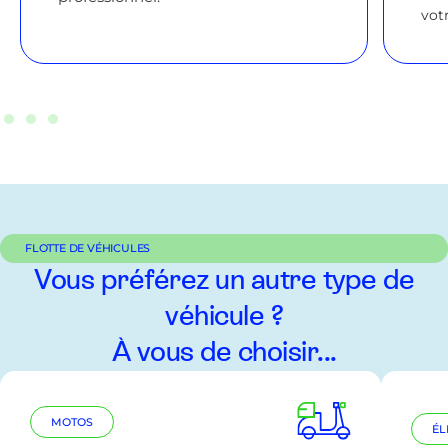
vot
FLOTTE DE VÉHICULES
Vous préférez un autre type de
véhicule ?
À vous de choisir...
MOTOS
ÉL