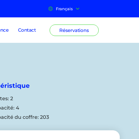
Français
ence
Contact
Réservations
éristique
tes:
2
acité:
4
acité du coffre:
203