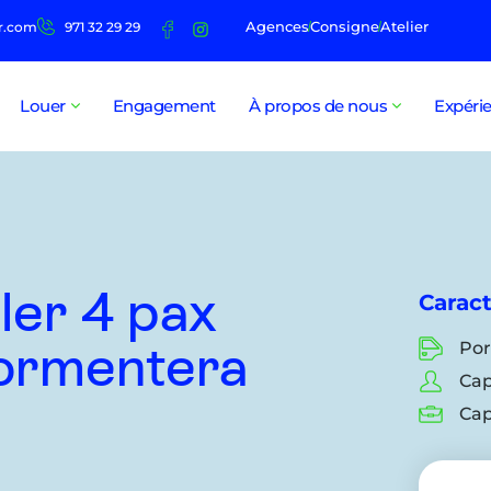
Agences
Consigne
Atelier
r.com
971 32 29 29
Louer
Engagement
À propos de nous
Expéri
ler 4 pax
Caract
Por
ormentera
Cap
Cap