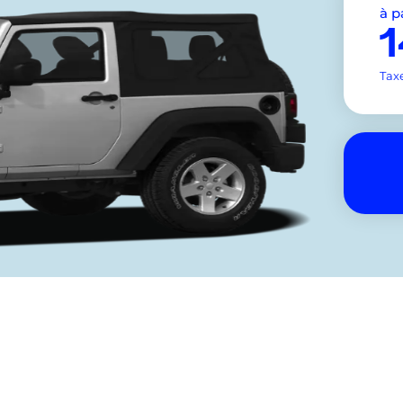
à p
Tax