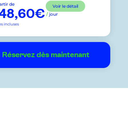
artir de
Voir le détail
148,60€
/
jour
es incluses
Réservez dès maintenant