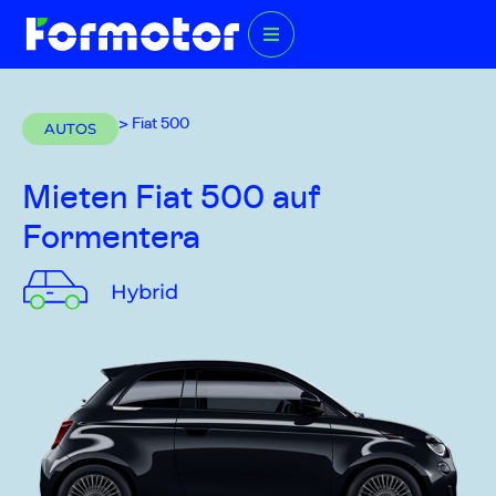
> Fiat 500
AUTOS
Mieten Fiat 500
auf
Formentera
Hybrid