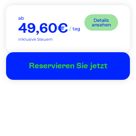
ab
Details
49,60€
ansehen
/
tag
inklusive Steuern
Reservieren Sie jetzt