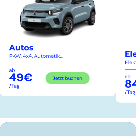
Autos
El
PKW, 4x4, Automatik…
Elek
ab
49€
ab
Jetzt buchen
8
/Tag
/Tag