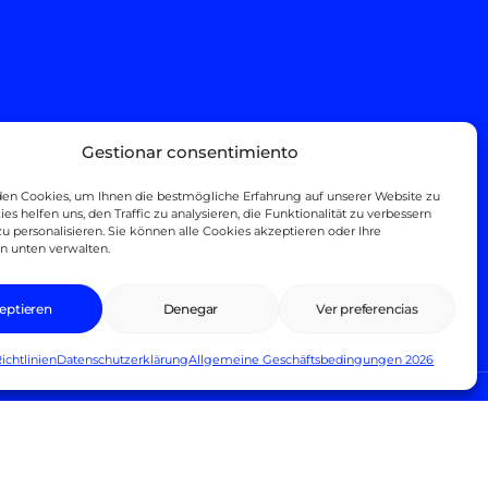
tos
Über uns
Gestionar consentimiento
ktrisch
Engagement
en Cookies, um Ihnen die bestmögliche Erfahrung auf unserer Website zu
ies helfen uns, den Traffic zu analysieren, die Funktionalität zu verbessern
orräder
FAQs
zu personalisieren. Sie können alle Cookies akzeptieren oder Ihre
n unten verwalten.
rräder
Kontakt
Reservierungen
eptieren
Denegar
Ver preferencias
ichtlinien
Datenschutzerklärung
Allgemeine Geschäftsbedingungen 2026
atenschutzerklärung