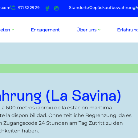
Standorte
Gepäckaufbewahrung
r.com
971 32 29 29
ieten
Engagement
Über uns
Erfahrun
hrung (La Savina)
 a 600 metros (aprox) de la estación marítima.
te la disponibilidad. Ohne zeitliche Begrenzung, da es
em Zugangscode 24 Stunden am Tag Zutritt zu den
chkeiten haben.