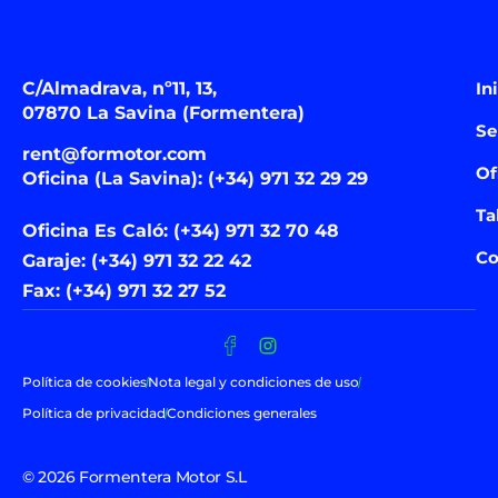
C/Almadrava, nº11, 13,
In
07870 La Savina (Formentera)
Se
rent@formotor.com
Of
Oficina (La Savina): (+34) 971 32 29 29
Ta
Oficina Es Caló: (+34) 971 32 70 48
Co
Garaje: (+34) 971 32 22 42
Fax: (+34) 971 32 27 52
Política de cookies
Nota legal y condiciones de uso
Política de privacidad
Condiciones generales
© 2026 Formentera Motor S.L