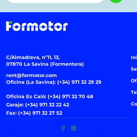
C/Almadrava, nº11, 13,
In
07870 La Savina (Formentera)
Se
rent@formotor.com
Of
Oficina (La Savina): (+34) 971 32 29 29
Ta
Oficina Es Caló: (+34) 971 32 70 48
Co
Garaje: (+34) 971 32 22 42
Fax: (+34) 971 32 27 52