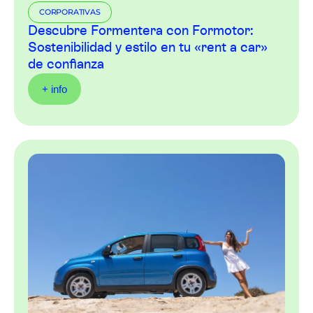
CORPORATIVAS
Descubre Formentera con Formotor:
Sostenibilidad y estilo en tu «rent a car»
de confianza
+ info