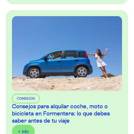
CONSEJOS
Consejos para alquilar coche, moto o
bicicleta en Formentera: lo que debes
saber antes de tu viaje
+ info