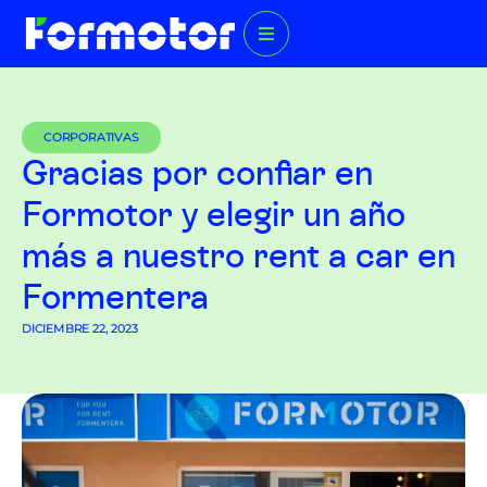
CORPORATIVAS
Gracias por confiar en
Formotor y elegir un año
más a nuestro rent a car en
Formentera
DICIEMBRE 22, 2023