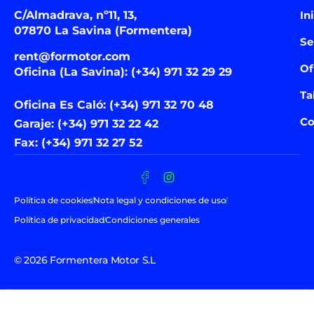
C/Almadrava, nº11, 13,
In
07870 La Savina (Formentera)
Se
rent@formotor.com
Of
Oficina (La Savina): (+34) 971 32 29 29
Ta
Oficina Es Caló: (+34) 971 32 70 48
Co
Garaje: (+34) 971 32 22 42
Fax: (+34) 971 32 27 52
Política de cookies
Nota legal y condiciones de uso
Política de privacidad
Condiciones generales
© 2026 Formentera Motor S.L