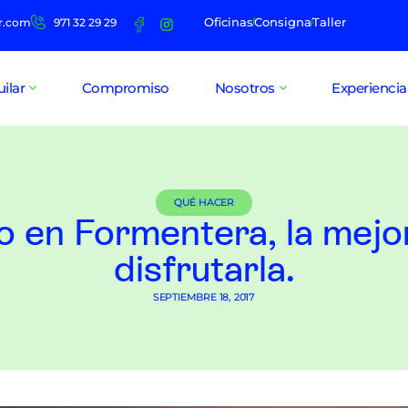
Oficinas
Consigna
Taller
r.com
971 32 29 29
uilar
Compromiso
Nosotros
Experiencia
QUÉ HACER
o en Formentera, la mej
disfrutarla.
SEPTIEMBRE 18, 2017