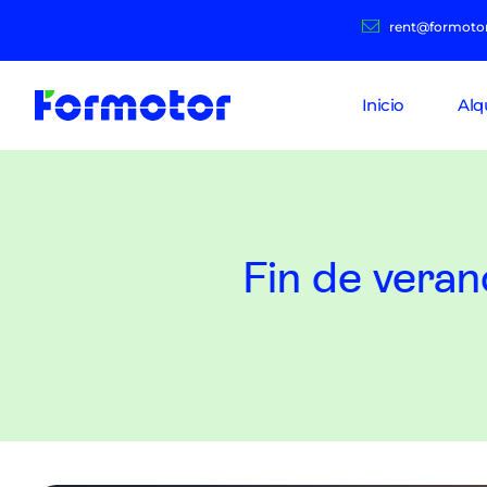
rent@formoto
Inicio
Alq
Fin de veran