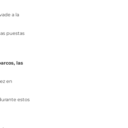
vade a la
osas puestas
arcos, las
vez en
 durante estos