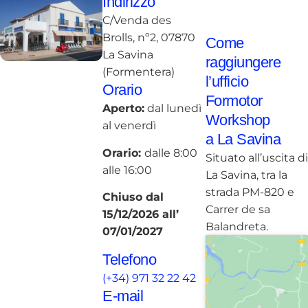
Indirizzo
C/Venda des
Brolls, nº2, 07870
Come
La Savina
raggiungere
(Formentera)
l’ufficio
Orario
Formotor
Aperto:
dal lunedì
Workshop
al venerdì
a La Savina
Orario:
dalle 8:00
Situato all’uscita di
alle 16:00
La Savina, tra la
strada PM-820 e
Chiuso dal
Carrer de sa
15/12/2026 all’
Balandreta.
07/01/2027
Telefono
(+34) 971 32 22 42
E-mail