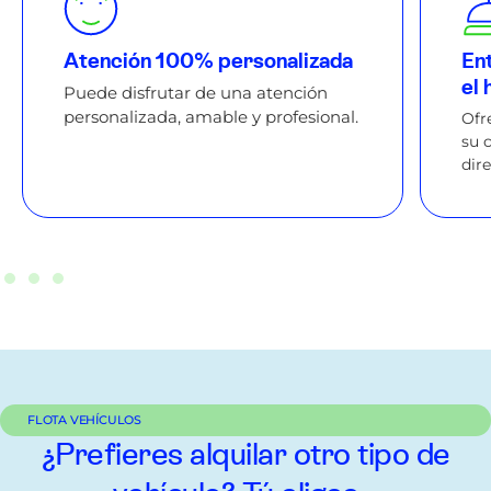
Atención 100% personalizada
Ent
el 
Puede disfrutar de una atención
personalizada, amable y profesional.
Ofr
su 
dir
FLOTA VEHÍCULOS
¿Prefieres alquilar otro tipo de