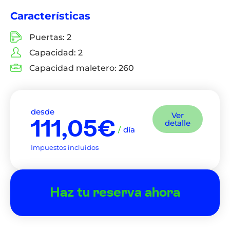
Características
Puertas:
2
Capacidad:
2
Capacidad maletero:
260
desde
Ver
111,05€
detalle
/
día
Impuestos incluidos
Haz tu reserva ahora