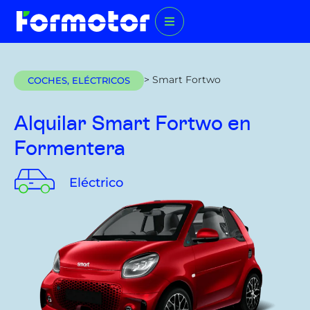
> Smart Fortwo
COCHES
,
ELÉCTRICOS
Alquilar Smart Fortwo
en
Formentera
Eléctrico