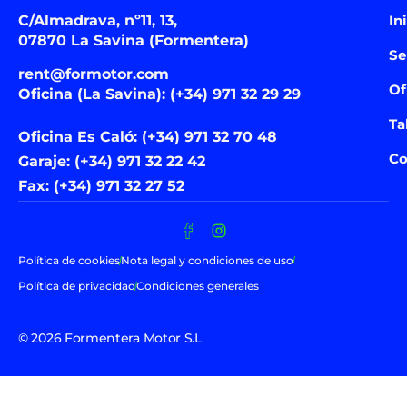
C/Almadrava, nº11, 13,
In
07870 La Savina (Formentera)
Se
rent@formotor.com
Of
Oficina (La Savina): (+34) 971 32 29 29
Ta
Oficina Es Caló: (+34) 971 32 70 48
Co
Garaje: (+34) 971 32 22 42
Fax: (+34) 971 32 27 52
Política de cookies
Nota legal y condiciones de uso
Política de privacidad
Condiciones generales
© 2026 Formentera Motor S.L