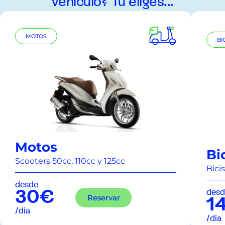
vehículo? Tú eliges...
MOTOS
BI
Motos
Bi
Scooters 50cc, 110cc y 125cc
Bici
desde
desd
30€
Reservar
1
/día
/día